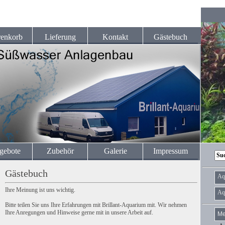
enkorb
Lieferung
Kontakt
Gästebuch
gebote
Zubehör
Galerie
Impressum
Gästebuch
Aq
Ihre Meinung ist uns wichtig.
Aq
Bitte teilen Sie uns Ihre Erfahrungen mit Brillant-Aquarium mit. Wir nehmen
Ihre Anregungen und Hinweise gerne mit in unsere Arbeit auf.
Me