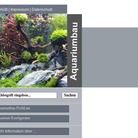
AGB
|
Impressum
|
Datenschutz
uariumbau ProfiLine
uarium Konfigurator
hr Information über ...