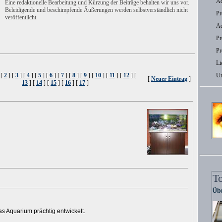
Aq
Eine redaktionelle Bearbeitung und Kürzung der Beiträge behalten wir uns vor.
Beleidigende und beschimpfende Äußerungen werden selbstverständlich nicht
Pr
veröffentlicht.
Aq
Pr
Pr
Li
 [
2
] [
3
] [
4
] [
5
] [
6
] [
7
] [
8
] [
9
] [
10
] [
11
] [
12
] [
U
[
Neuer Eintrag
]
13
] [
14
] [
15
] [
16
] [
17
]
T
Übe
as Aquarium prächtig entwickelt.