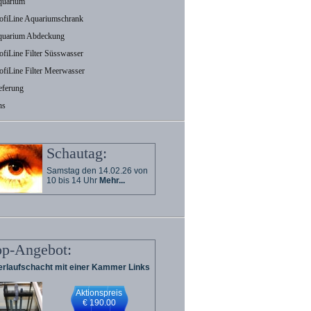
uarium
ofiLine Aquariumschrank
uarium Abdeckung
ofiLine Filter Süsswasser
ofiLine Filter Meerwasser
eferung
ns
Schautag:
Samstag den 14.02.26 von
10 bis 14 Uhr
Mehr...
op-Angebot:
rlaufschacht mit einer Kammer Links
Aktionspreis
€ 190.00