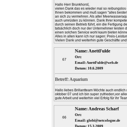
Hallo Herr Brunkhorst,
vielen Dank das es wieder mal so reibungslos 
Ihnen bekommen und muß sagen "alles bestens
an sich zu vermehren. Als alter Meerwasseraqu
auch umrüsten zu können. Dank Ihrer kompetent
durch seinen Betrieb führt, ein die Fertigung d
tatsächlich doch nur der Unternehmer leisten de
einen solchen Service wohl kaum bieten könn
Alles in allen kann ich nur sagen: Preis-Leistu
Vielen Dank und weiterhin gute Geschäfte und
Name: AnettFulde
Ort:
67
Email: AnettFulde@web.de
Datum: 10.6.2009
Betreff: Aquarium
Hallo liebes Brillantteam Möchte auch endlich
oktober 07 und ich bin super zufrieden,vor all
gute Arbeit und weiterhin viel Erfolg für ihr T
Name: Andreas Scharf
Ort:
66
Email: globi@netcologne.de
Datum: 15.3.2009