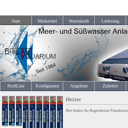
Start
Merkzettel
Warenkorb
Lieferung
ProfiLine
Konfigurator
Angebote
Zubehör
Heizer
Hier finden Sie Reglerheizer/Titanheize