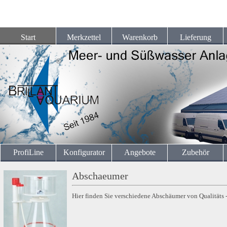
Start
Merkzettel
Warenkorb
Lieferung
ProfiLine
Konfigurator
Angebote
Zubehör
Abschaeumer
Hier finden Sie verschiedene Abschäumer von Qualitäts -