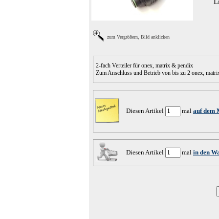
Li
zum Vergrößern, Bild anklicken
2-fach Verteiler für onex, matrix & pendix
Zum Anschluss und Betrieb von bis zu 2 onex, matrix
Diesen Artikel
mal
auf dem 
Diesen Artikel
mal
in den W