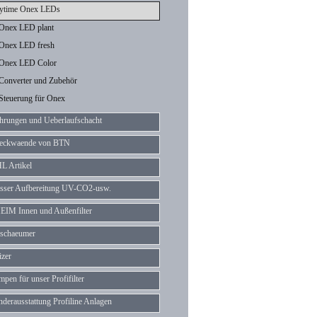
ytime Onex LEDs
Onex LED plant
Onex LED fresh
Onex LED Color
Converter und Zubehör
Steuerung für Onex
hrungen und Ueberlaufschacht
eckwaende von BTN
L Artikel
sser Aufbereitung UV-CO2-usw.
EIM Innen und Außenfilter
schaeumer
izer
pen für unser Profifilter
derausstattung Profiline Anlagen