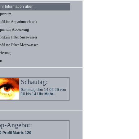
hr Information über ...
uarium
ofiLine Aquariumschrank
uarium Abdeckung
ofiLine Filter Süsswasser
ofiLine Filter Meerwasser
eferung
ns
Schautag:
Samstag den 14.02.26 von
10 bis 14 Uhr
Mehr...
op-Angebot:
 Profil Matrix 120