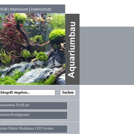
AGB
|
Impressum
|
Datenschutz
uariumbau ProfiLine
uarium Konfigurator
ytime Matrix Modulares LED System