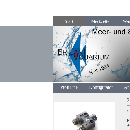
Start
Merkzettel
War
ProfiLine
Konfigurator
An
2
2-
P
A