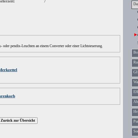
eferzeit:
7
Da
- oder pendix-Leuchten an einem Converter oder einer Lichtsteuerung.
Bo
Ru
Merkzettel
GH
Wa
EH
arenkorb
Ab
He
Pum
Son