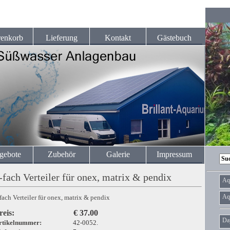
enkorb
Lieferung
Kontakt
Gästebuch
gebote
Zubehör
Galerie
Impressum
-fach Verteiler für onex, matrix & pendix
Aq
Aq
fach Verteiler für onex, matrix & pendix
reis:
€ 37.00
Da
rtikelnummer:
42-0052.